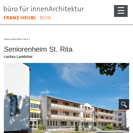
GESUNDHEIT
ARCHITEKTUR
Seniorenheim St. Rita
Überblick
caritas Landshut
Sakralbauten
Zufallsarchitektur
Gesundheit
Gewerbliche Objekte
Öffentliche Objekte
Private Objekte
INNENARCHITEKTUR
PRODUKT DESIGN