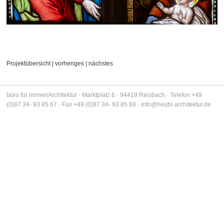
FARB DESIGN
VERÖFFENTLICHUNGEN
KONTAKT
Projektübersicht
|
vorheriges
|
nächstes
IMPRESSUM
büro für innnenArchitektur · Marktplatz 6 · 94419 Reisbach · Telefon +49
(0)87 34- 93 85 67 · Fax +49 (0)87 34- 93 85 68 ·
info@heubl-architektur.de
DATENSCHUTZ